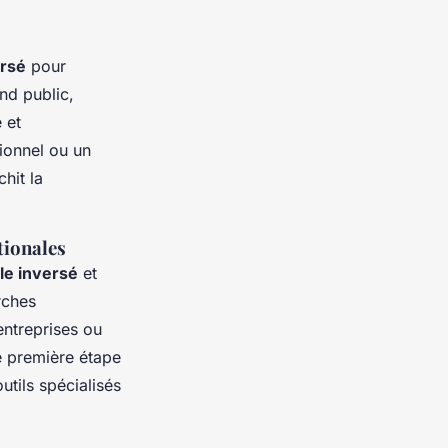
ersé
pour
nd public,
 et
ionnel ou un
hit la
tionales
le inversé
et
rches
entreprises ou
 première étape
utils spécialisés