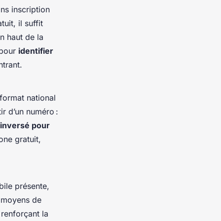
ans inscription
t, il suffit
en haut de la
 pour
identifier
trant.
 format national
ir d’un numéro :
 inversé pour
ne gratuit,
bile présente,
es moyens de
 renforçant la