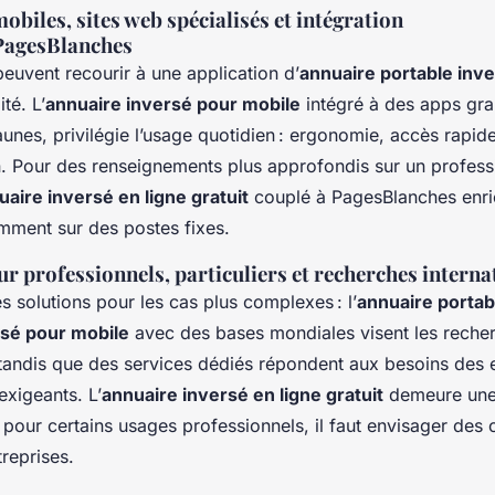
obiles, sites web spécialisés et intégration
PagesBlanches
 peuvent recourir à une application d’
annuaire portable inv
té. L’
annuaire inversé pour mobile
intégré à des apps gra
es, privilégie l’usage quotidien : ergonomie, accès rapide
n. Pour des renseignements plus approfondis sur un profess
uaire inversé en ligne gratuit
couplé à PagesBlanches enric
mment sur des postes fixes.
ur professionnels, particuliers et recherches interna
des solutions pour les cas plus complexes : l’
annuaire portab
rsé pour mobile
avec des bases mondiales visent les reche
, tandis que des services dédiés répondent aux besoins des 
exigeants. L’
annuaire inversé en ligne gratuit
demeure une
 pour certains usages professionnels, il faut envisager des o
reprises.