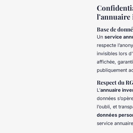
Confidentia
l’annuaire
Base de donnée
Un
service annu
respecte l’anony
invisibles lors 
affichée, garant
publiquement acc
Respect du RG
L’
annuaire inve
données s’opère 
l’oubli, et tran
données perso
service annuaire