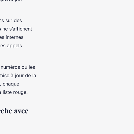
ns sur des
ne s’affichent
es internes
des appels
 numéros ou les
mise à jour de la
t, chaque
 liste rouge.
rche avec