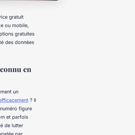
ice gratuit
xe ou mobile,
tions gratuites
ité des données
nconnu en
ement un
 efficacement
? Il
e numéro figure
om et parfois
 de lutter
ppelée par