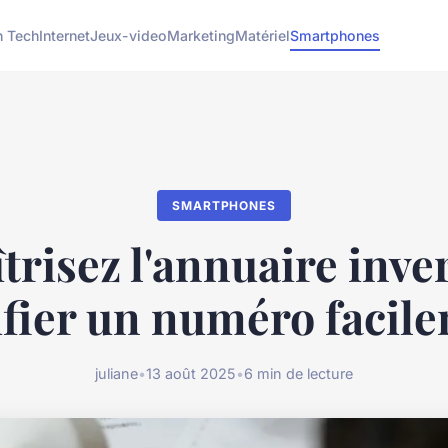
h Tech
Internet
Jeux-video
Marketing
Matériel
Smartphones
SMARTPHONES
trisez l'annuaire inver
ifier un numéro facile
juliane
•
13 août 2025
•
6 min de lecture