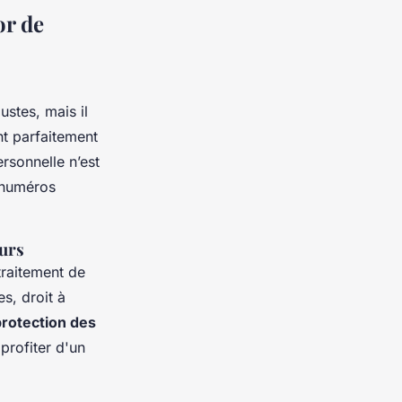
or de
stes, mais il
nt parfaitement
ersonnelle n’est
s numéros
eurs
traitement de
s, droit à
protection des
 profiter d'un