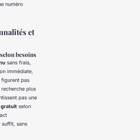
che numéro
nnalités et
é selon besoins
nnu
sans frais,
tion immédiate,
 figurent pas
 recherche plus
tissent pas une
gratuit
selon
act
suffit, sans