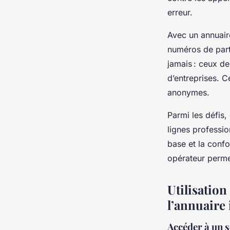
erreur.
Avec un annuaire
numéros de part
jamais : ceux des
d’entreprises. C
anonymes.
Parmi les défis
lignes profession
base et la confo
opérateur perme
Utilisatio
l’annuaire
Accéder à un s