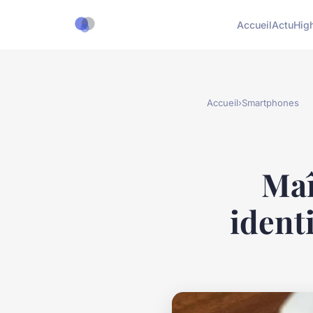
Accueil
Actu
Hig
Accueil
›
Smartphones
Maî
ident