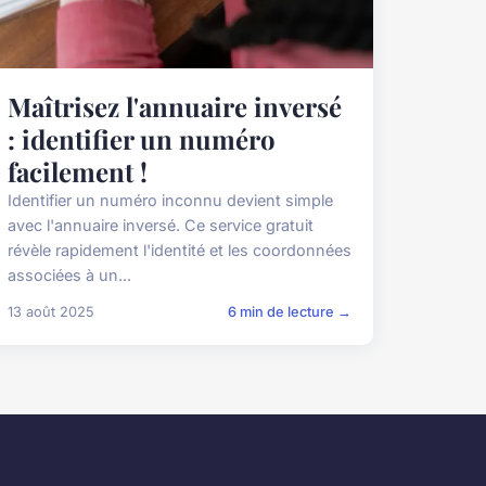
Maîtrisez l'annuaire inversé
: identifier un numéro
facilement !
Identifier un numéro inconnu devient simple
avec l'annuaire inversé. Ce service gratuit
révèle rapidement l'identité et les coordonnées
associées à un...
13 août 2025
6 min de lecture →