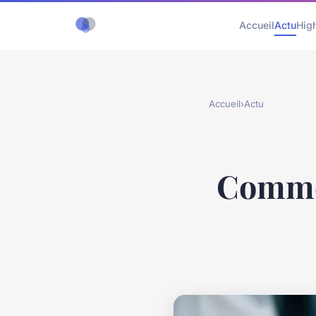
Accueil
Actu
Hig
Accueil
›
Actu
Commen