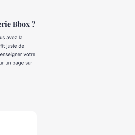
erie Bbox ?
us avez la
it juste de
renseigner votre
sur un page sur