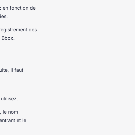
z en fonction de
ies.
nregistrement des
e Bbox.
te, il faut
tilisez.
, le nom
entrant et le