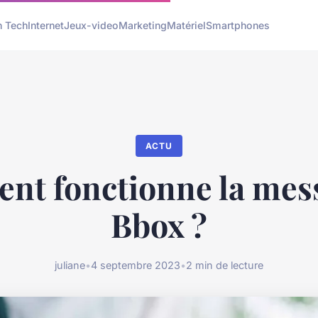
h Tech
Internet
Jeux-video
Marketing
Matériel
Smartphones
ACTU
t fonctionne la mes
Bbox ?
juliane
•
4 septembre 2023
•
2 min de lecture