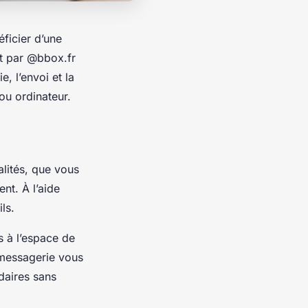
ficier d’une
t par @bbox.fr
e, l’envoi et la
 ou ordinateur.
lités, que vous
nt. À l’aide
ls.
s à l’espace de
 messagerie vous
daires sans