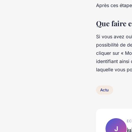
Après ces étape
Que faire 
Si vous avez ou
possibilité de d
cliquer sur « M
identifiant ains
laquelle vous po
Actu
EC
J
ju