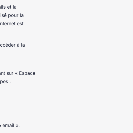
ls et la
isé pour la
nternet est
accéder à la
ant sur « Espace
apes :
 email ».