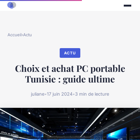
Accueil
›
Actu
ACTU
Choix et achat PC portable
Tunisie : guide ultime
juliane
•
17 juin 2024
•
3 min de lecture